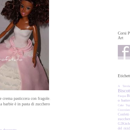
Corsi P
Art
Etichet
A Tavola
Biscott
Bi
Pasqua
 crema pasticcera con fragole.
o batte
lla barbie è in pasta di zucchero
Cake Top
Cioccolat
Confetti 
zucche
G2Kitch
del ricic