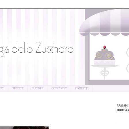
RSI
RICETTE
PARTNER
COPYRIGHT
CONTATTI
Questo 
mutua c