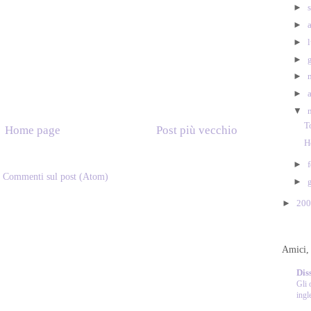
►
►
►
►
►
►
▼
T
Home page
Post più vecchio
H
►
:
Commenti sul post (Atom)
►
►
20
Amici, 
Dis
Gli 
ingl