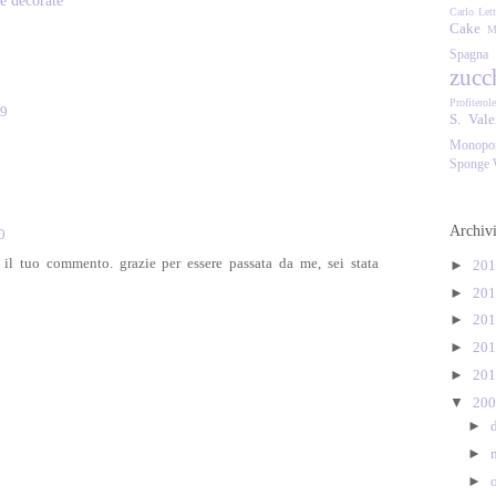
e decorate
Carlo
Lett
Cake
M
Spagna
zucc
Profiterol
09
S. Vale
Monopor
Sponge
Archiv
0
 il tuo commento. grazie per essere passata da me, sei stata
►
20
►
20
►
20
►
20
►
20
▼
20
►
►
►