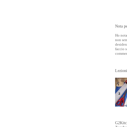
Nota pe
Ho nota
non sem
desider
faccio 
commen
Lezioni
G2Kitch