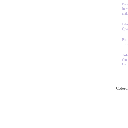
Pun
In d
anti
I do
Quas
Fio
Tort
Jul
Cuci
Carn
Goloson