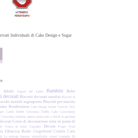
rivati Individuali di Cake Design e Sugar
te
Bambini
Adulti
Bebè
Angolo del Salato
i decorati
Biscotti decorati natalizi
Biscotti di
scotti nuziali segnaposto
Biscotti per nascita
simo
Bomboniera
Cake Design Italian Festival 2012
per
Candy Buffet
Chocolate Truffle Cake
Cioccolatini
o
Cioccolato fondente arancia amara rum e chiodi di garofano
Corso di decorazione torte in pasta di
decorati
ro
Decora
Crema al burro
Cupcakes
Finger Food
Ghiaccia Reale
en
Gingerbread Cookies
L'arte
lo
La meringa francese scientifically correct
Leonardo Di