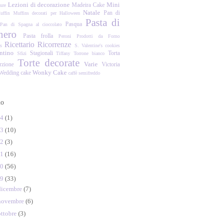
Lezioni di decorazione
Mini
Madeira Cake
ure
Natale
Pan di
uffin
Muffins decorati per Halloween
Pasta di
Pasqua
Pan di Spagna al cioccolato
hero
Pasta frolla
Peroni
Prodotti da Forno
Ricettario
Ricorrenze
es
S. Valentine's cookies
ntino
Stagionali
Torta
Sfizi
Tiffany
Torrone bianco
Torte decorate
Varie
zione
Victoria
Wonky Cake
Wedding cake
caffè
semifreddo
io
14
(1)
13
(10)
12
(3)
11
(16)
10
(56)
09
(33)
dicembre
(7)
novembre
(6)
ottobre
(3)