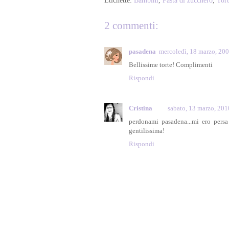
Etichette:
Bambini
,
Pasta di zucchero
,
Tort
2 commenti:
pasadena
mercoledì, 18 marzo, 20
Bellissime torte! Complimenti
Rispondi
Cristina
sabato, 13 marzo, 201
perdonami pasadena...mi ero persa
gentilissima!
Rispondi