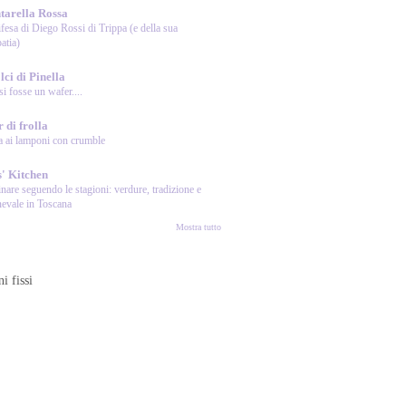
tarella Rossa
ifesa di Diego Rossi di Trippa (e della sua
patia)
lci di Pinella
i fosse un wafer....
r di frolla
a ai lamponi con crumble
s' Kitchen
nare seguendo le stagioni: verdure, tradizione e
evale in Toscana
Mostra tutto
i fissi