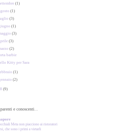
settembre
(1)
agosto
(1)
luglio
(3)
giugno
(1)
maggio
(3)
aprile
(3)
marzo
(2)
orta barbie
ello Kitty per Sara
febbraio
(1)
gennaio
(2)
08
(9)
parenti e conoscenti...
sapore
occhiali Meta non piacciono ai ristoratori
esi, che sono i primi a vietarli